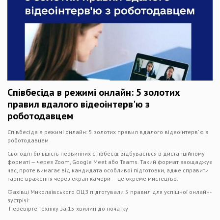
Співбесіда в режимі онлайн: 5 золотих
правил вдалого відеоінтерв'ю з
роботодавцем
Співбесіда в режимі онлайн: 5 золотих правил вдалого відеоінтерв'ю з
роботодавцем
Сьогодні більшість первинних співбесід відбувається в дистанційному
форматі — через Zoom, Google Meet або Teams. Такий формат заощаджує
час, проте вимагає від кандидата особливої підготовки, адже справити
гарне враження через екран камери — це окреме мистецтво.
Фахівці Миколаївського ОЦЗ підготували 5 правил для успішної онлайн-
зустрічі:
Перевірте техніку за 15 хвилин до початку