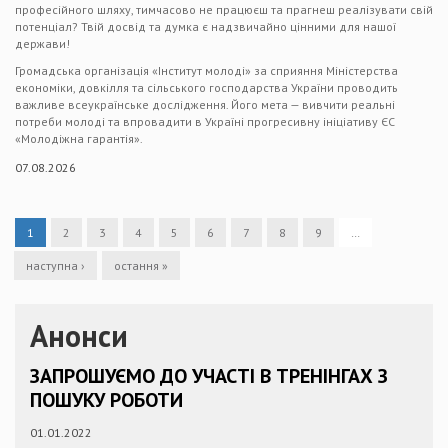
професійного шляху, тимчасово не працюєш та прагнеш реалізувати свій
потенціал? Твій досвід та думка є надзвичайно цінними для нашої
держави!
Громадська організація «Інститут молоді» за сприяння Міністерства
економіки, довкілля та сільського господарства України проводить
важливе всеукраїнське дослідження. Його мета — вивчити реальні
потреби молоді та впровадити в Україні прогресивну ініціативу ЄС
«Молодіжна гарантія».
07.08.2026
1
2
3
4
5
6
7
8
9
…
наступна ›
остання »
Анонси
ЗАПРОШУЄМО ДО УЧАСТІ В ТРЕНІНГАХ З
ПОШУКУ РОБОТИ
01.01.2022