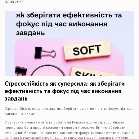
07.08.2026
Стресостійкість як суперсила: як зберігати
ефективність та фокус під час виконання
завдань
Стресостійкість як суперсила: як зберігати ефективність та фокус під час
виконання завдань
У сучасних умовах життя та роботи на Миколаївщині стресостійкість
перестала бути просто красивим словом у резюме. Вміння зберігати
емоційний баланс, швидко відновлювати фокус та ухвалювати виважені
рішення в критичних ситуаціях — це ключова гнучка навичка (Soft Skill),