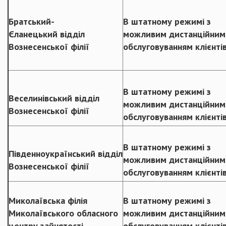
Братський-
В штатному режимі з
Єланецький відділ
можливим дистанційним
Вознесенської філії
обслуговуванням клієнті
В штатному режимі з
Веселинівський відділ
можливим дистанційним
Вознесенської філії
обслуговуванням клієнті
В штатному режимі з
Південноукраїнський відділ
можливим дистанційним
Вознесенської філії
обслуговуванням клієнті
Миколаївська філія
В штатному режимі з
Миколаївського обласного
можливим дистанційним
центру зайнятості
обслуговуванням клієнті