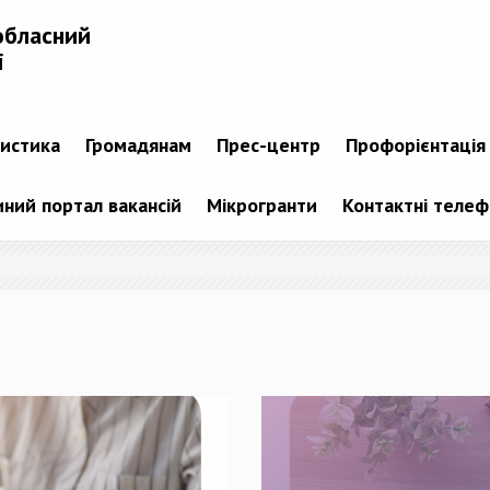
обласний
і
тистика
Громадянам
Прес-центр
Профорієнтація
ний портал вакансій
Мікрогранти
Контактні теле