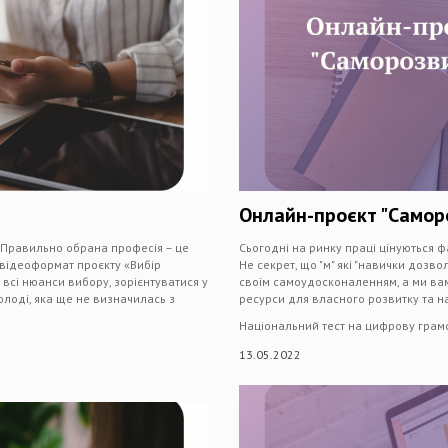
Онлайн-проєкт "Самор
. Правильно обрана професія – це
Сьогодні на ринку праці цінуються фа
 відеоформат проєкту «Вибір
Не секрет, що "м" які "навички дозво
всі нюанси вибору, зорієнтуватися у
своїм самоудосконаленням, а ми ва
лоді, яка ще не визначилась з
ресурси для власного розвитку та 
Національний тест на цифрову грамо
13.05.2022