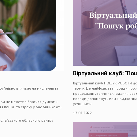
Віртуальний клуб: "По
Віртуальний клуб ПОШУК РОБОТИ доп
 руйнівно впливає на мислення та
термін. Це лайфхаки та поради про: -
працевлаштування, - складання резю
поради допоможуть вам швидко знайт
 ви не можете зібратися думками
успішними!
я паніки та страху у вас виникають
13.05.2022
олаївського обласного центру