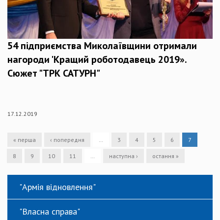
54 підприємства Миколаївщини отримали
нагороди 'Кращий роботодавець 2019».
Сюжет "ТРК САТУРН"
17.12.2019
« перша
‹ попередня
…
3
4
5
6
7
8
9
10
11
…
наступна ›
остання »
"Армія відновлення"
"Власна справа"