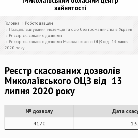
Миколаївський обласний центр
зайнятості
Головна
Роботодавцям
Працевлаштування іноземців та осіб без громадянства в Україні
Реєстр скасованих дозволів
​Реєстр скасованих дозволів Миколаївського ОЦЗ від 13 липня
2020 року
​Реєстр скасованих дозволів
Миколаївського ОЦЗ від 13
липня 2020 року
№ дозволу
Дата скас
4170
13