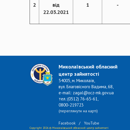
2
від
1
-
22.03.2021
Миколаївський обласний
центр зайнятості
54005, м. Миколаїв,
вул. Благовісного Вадима, 68,
e-mail: zagal@ocz-mk.gov.ua
тел.:(0512) 76-65-61,
0800-219723
(переглянути на карті)
Facebook
/
YouTube
Copyright 2026 © Миколаївський обласний центр зайнятості