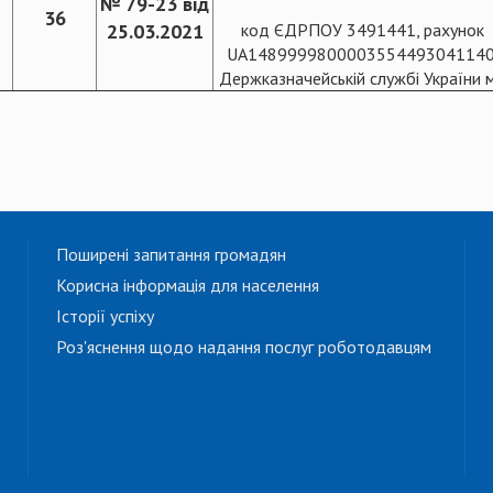
№ 79-23 від
36
25.03.2021
код ЄДРПОУ 3491441, рахуно
UA1489999800003554493041140
Держказначейській службі України м
Поширені запитання громадян
Корисна інформація для населення
Історії успіху
Роз'яснення щодо надання послуг роботодавцям