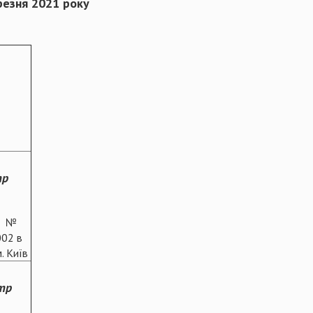
резня 2021 року
тр
к №
02 в
. Київ
тр