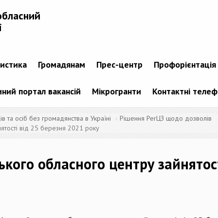
обласний
і
тистика
Громадянам
Прес-центр
Профорієнтація
ний портал вакансій
Мікрогранти
Контактні теле
 та осіб без громадянства в Україні
Рішення PerЦЗ щодо дозволів
ятості від 25 березня 2021 року
ького обласного центру зайнятос