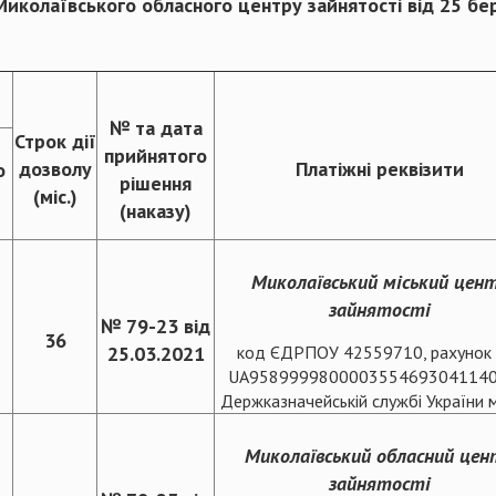
Миколаївського обласного центру зайнятості від 25 бе
№ та дата
Строк дії
прийнятого
дозволу
Платіжні реквізити
о
рішення
(міс.)
(наказу)
Миколаївський міський цен
зайнятості
№ 79-23 від
36
25.03.2021
код ЄДРПОУ 42559710, рахуно
UA9589999800003554693041140
Держказначейській службі України м
Миколаївський обласний цен
зайнятості