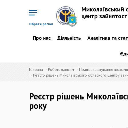
Перейти
до
Миколаївський 
основного
матеріалу
центр зайнятост
Обрати регіон
Про нас
Діяльність
Аналітика та ста
Єди
Головна
Роботодавцям
Працевлаштування іноземців
Реєстр рішень Миколаївського обласного центру зайн
Реєстр рішень Миколаївс
року