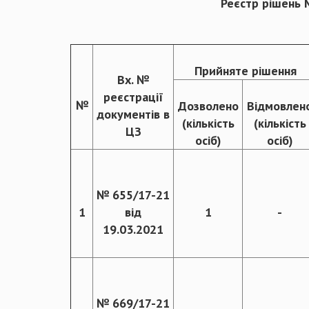
Реєстр рішень 
Прийняте рішення
Вх. №
реєстрації
№
Дозволено
Відмовлен
документів в
(кількість
(кількість
ЦЗ
осіб)
осіб)
№ 655/17-21
1
від
1
-
19.03.2021
№ 669/17-21